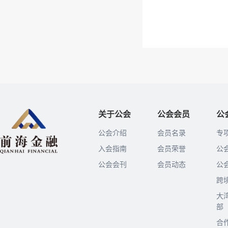
关于公会
公会会员
公
公会介绍
会员名录
专
入会指南
会员荣誉
公
公会会刊
会员动态
公
跨
大
部
合